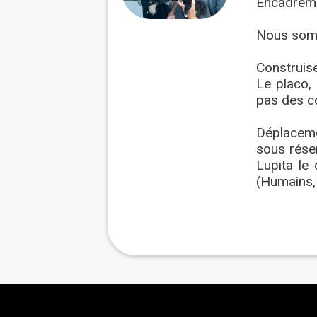
Encadremen
Nous somm
Construise
Le placo, 
pas des c
Déplaceme
sous rése
Lupita le
(Humains,