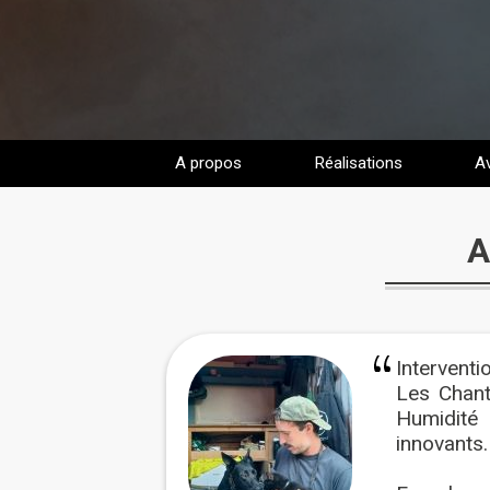
A propos
Réalisations
Av
A
Interventi
Les Chant
Humidité 
innovants.